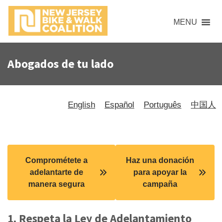
MENU
Abogados de tu lado
English
Español
Português
中国人
Comprométete a
Haz una donación
adelantarte de
para apoyar la
manera segura
campaña
1. Respeta la Ley de Adelantamiento